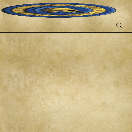
Fantascienza
Fantasy
Games
Recensioni
Libri e fumetti