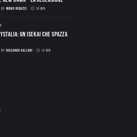
BY
MIRKO REBUZZI
18 MIN
O
ystalia: Un Isekai che spazza
BY
RICCARDO GALLORI
12 MIN