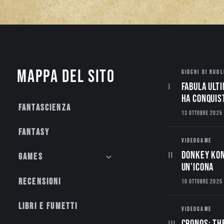
Mappa del sito
GIOCHI DI RUOL
Fabula Ulti
ha conquis
Fantascienza
13 OTTOBRE 2025
Fantasy
VIDEOGAME
Donkey Kon
Games
un’Icona
Recensioni
10 OTTOBRE 2025
Libri e fumetti
VIDEOGAME
CRONOS: TH