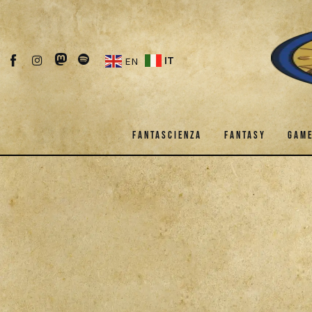
Fantascienza
Fantasy
IT
EN
Games
Recensioni
FANTASCIENZA
FANTASY
GAM
Libri e fumetti
FANTASCIENZA
FANTASY
G
Cercatori
DOWNLOAD
Download