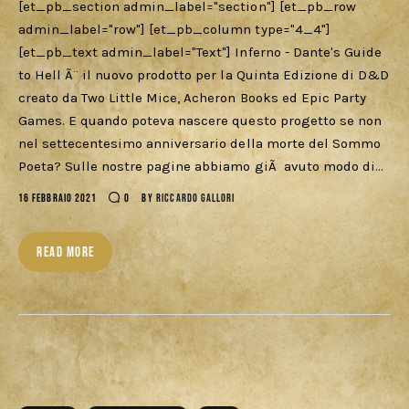
[et_pb_section admin_label="section"] [et_pb_row
admin_label="row"] [et_pb_column type="4_4"]
[et_pb_text admin_label="Text"] Inferno - Dante's Guide
to Hell Ã¨ il nuovo prodotto per la Quinta Edizione di D&D
creato da Two Little Mice, Acheron Books ed Epic Party
Games. E quando poteva nascere questo progetto se non
nel settecentesimo anniversario della morte del Sommo
Poeta? Sulle nostre pagine abbiamo giÃ avuto modo di…
16 FEBBRAIO 2021
0
BY
RICCARDO GALLORI
READ MORE