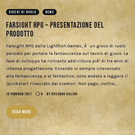
GIOCHI DI RUOLO
NEWS
Farsight Rpg – Presentazione del
prodotto
Farsight RPG dalla Lightfish Games, Ã¨ un gioco di ruolo
pensato per portare la fantascienza sul tavolo di gioco. La
fase di sviluppo ha richiesto addirittura piÃ¹ di tre anni di
intensa progettazione. Essendo io sempre interessato
alla fantascienza, e al fantastico, sono andato a leggere il
Quickstart rilasciato dai creatori. Non pago, inoltre,…
10 FEBBRAIO 2021
0
BY
RICCARDO GALLORI
READ MORE