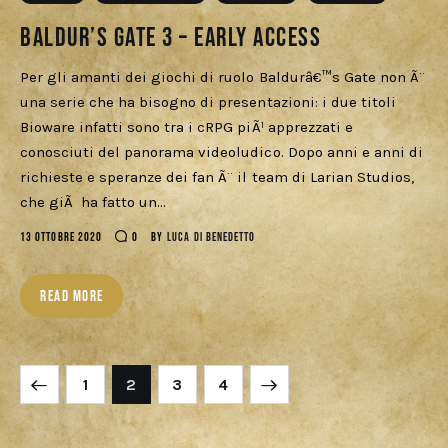
Baldur’s Gate 3 – Early Access
Per gli amanti dei giochi di ruolo Baldurâ€™s Gate non Ã¨
una serie che ha bisogno di presentazioni: i due titoli
Bioware infatti sono tra i cRPG piÃ¹ apprezzati e
conosciuti del panorama videoludico. Dopo anni e anni di
richieste e speranze dei fan Ã¨ il team di Larian Studios,
che giÃ ha fatto un…
13 OTTOBRE 2020
0
BY
LUCA DI BENEDETTO
READ MORE
1
2
>
3
4