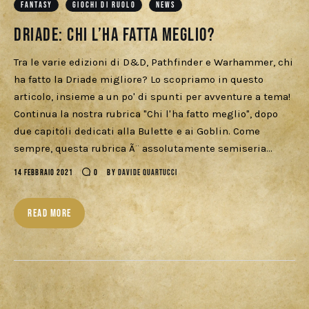
FANTASY
GIOCHI DI RUOLO
NEWS
Driade: chi l’ha fatta meglio?
Tra le varie edizioni di D&D, Pathfinder e Warhammer, chi
ha fatto la Driade migliore? Lo scopriamo in questo
articolo, insieme a un po' di spunti per avventure a tema!
Continua la nostra rubrica "Chi l'ha fatto meglio", dopo
due capitoli dedicati alla Bulette e ai Goblin. Come
sempre, questa rubrica Ã¨ assolutamente semiseria…
14 FEBBRAIO 2021
0
BY
DAVIDE QUARTUCCI
READ MORE