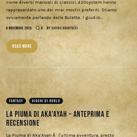
come diversi manuali di classici d20system hanno
rappresentato uno dei miei mostri preferiti. Stiamo
ovviamente parlando delle Bulette. I giudizi…
8 NOVEMBRE 2020
0
BY
DAVIDE QUARTUCCI
READ MORE
FANTASY
GIOCHI DI RUOLO
La Piuma di Aka’Ayah – Anteprima e
recensione
La Piuma di Aka'Ayah Ã¨ l'ultima avventura, presto