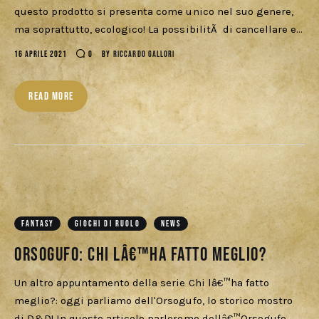
Download
questo prodotto si presenta come unico nel suo genere,
ma soprattutto, ecologico! La possibilitÃ di cancellare e…
16 APRILE 2021
0
BY
RICCARDO GALLORI
READ MORE
FANTASY
GIOCHI DI RUOLO
NEWS
Orsogufo: chi lâ€™ha fatto meglio?
Un altro appuntamento della serie Chi lâ€™ha fatto
meglio?: oggi parliamo dell'Orsogufo, lo storico mostro
di D&D! In questo articolo parleremo dellâ€™Orsogufo,