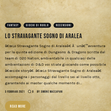
FANTASY
GIOCHI DI RUOLO
RECENSIONI
Lo Stravagante Sogno di Aralea
â€œLo Stravagante Sogno di Araleaâ€ Ã¨ unâ€™avventura
per la quinta edizione di Dungeons & Dragons scritta dal
team di D20 Nation, ambientabile in qualsiasi delle
ambientazioni di D&D voi stiate giocando come possibile
â€œside storyâ€. â€œLo Stravagante Sogno di Araleaâ€
accompagna i personaggi dal livello sei al livello otto,
garantendo ai master qualche momento di…
3 FEBBRAIO 2021
0
BY
SIMONE MACCAPANI
READ MORE