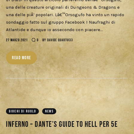
una delle creature originali di Dungeons & Dragons e
una delle piÃ¹ popolari. Lâ€™Orsogufo ha vinto un rapido
sondaggio fatto sul gruppo Facebook I Naufraghi di
Atlantide e dunque io assecondo con piacere…
27 MARZO 2021
0
BY
DAVIDE QUARTUCCI
READ MORE
GIOCHI DI RUOLO
NEWS
Inferno – Dante’s Guide to Hell per 5E