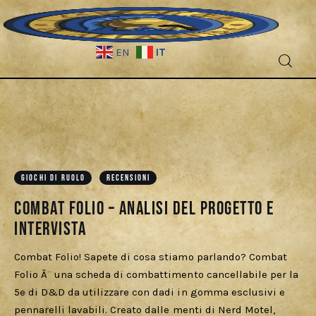
IT
EN
Fantascienza
Fantasy
Games
GIOCHI DI RUOLO
RECENSIONI
Combat Folio – Analisi del progetto e
Recensioni
intervista
Libri e fumetti
Combat Folio! Sapete di cosa stiamo parlando? Combat
Folio Ã¨ una scheda di combattimento cancellabile per la
Cercatori
5e di D&D da utilizzare con dadi in gomma esclusivi e
pennarelli lavabili. Creato dalle menti di Nerd Motel,