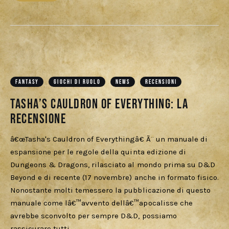
FANTASY
GIOCHI DI RUOLO
NEWS
RECENSIONI
Tasha’s Cauldron of Everything: La
Recensione
â€œTasha's Cauldron of Everythingâ€ Ã¨ un manuale di
espansione per le regole della quinta edizione di
Dungeons & Dragons, rilasciato al mondo prima su D&D
Beyond e di recente (17 novembre) anche in formato fisico.
Nonostante molti temessero la pubblicazione di questo
manuale come lâ€™avvento dellâ€™apocalisse che
avrebbe sconvolto per sempre D&D, possiamo
rassicurare tutti…