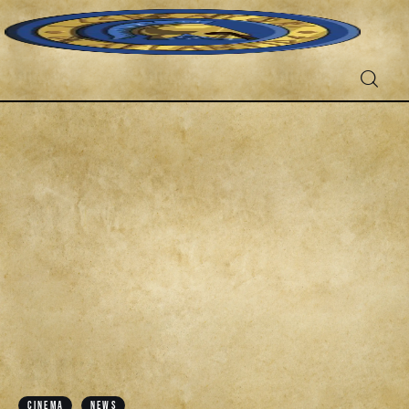
Fantascienza
Fantasy
Games
Recensioni
Libri e fumetti
Cercatori
CINEMA
NEWS