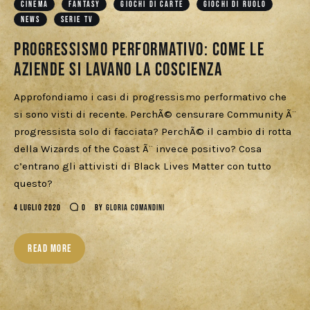
CINEMA
FANTASY
GIOCHI DI CARTE
GIOCHI DI RUOLO
NEWS
SERIE TV
Progressismo performativo: come le
aziende si lavano la coscienza
Approfondiamo i casi di progressismo performativo che
si sono visti di recente. PerchÃ© censurare Community Ã¨
progressista solo di facciata? PerchÃ© il cambio di rotta
della Wizards of the Coast Ã¨ invece positivo? Cosa
c’entrano gli attivisti di Black Lives Matter con tutto
questo?
4 LUGLIO 2020
0
BY
GLORIA COMANDINI
READ MORE