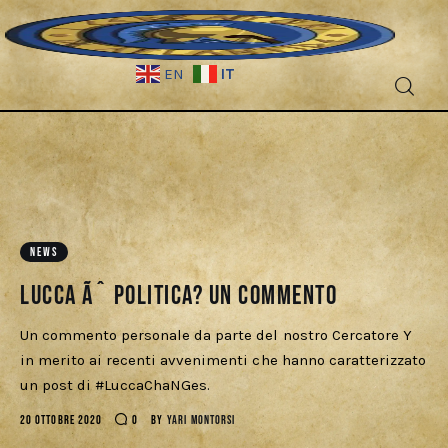
IT
EN
Fantascienza
Fantasy
Games
NEWS
Lucca Ãˆ Politica? Un commento
Recensioni
Un commento personale da parte del nostro Cercatore Y
Libri e fumetti
in merito ai recenti avvenimenti che hanno caratterizzato
un post di #LuccaChaNGes.
Cercatori
20 OTTOBRE 2020
0
BY
YARI MONTORSI