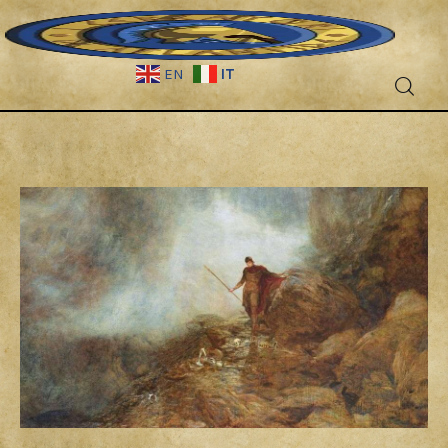
IT
EN
Fantascienza
Fantasy
Games
Recensioni
Libri e fumetti
Cercatori