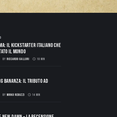
O
ma: il Kickstarter italiano che
tato il mondo
BY
RICCARDO GALLORI
10 MIN
g Bananza: Il Tributo ad
BY
MIRKO REBUZZI
14 MIN
E NEW DAWN – La Recensione