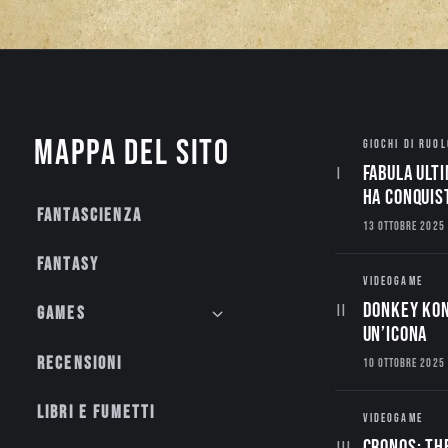
Mappa del sito
GIOCHI DI RUOL
Fabula Ulti
ha conquis
Fantascienza
13 OTTOBRE 2025
Fantasy
VIDEOGAME
Donkey Kon
Games
un’Icona
Recensioni
10 OTTOBRE 2025
Libri e fumetti
VIDEOGAME
CRONOS: TH