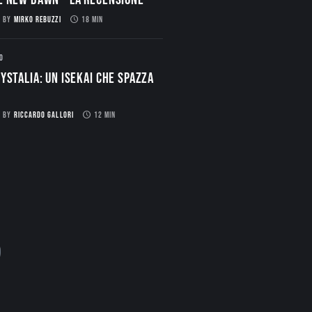
BY
MIRKO REBUZZI
18 MIN
O
ystalia: Un Isekai che spazza
BY
RICCARDO GALLORI
12 MIN