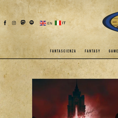
Fantascienza
Fantasy
IT
EN
Games
Recensioni
FANTASCIENZA
FANTASY
GAM
Libri e fumetti
Cercatori
FANTASCIENZA
FANTASY
Download