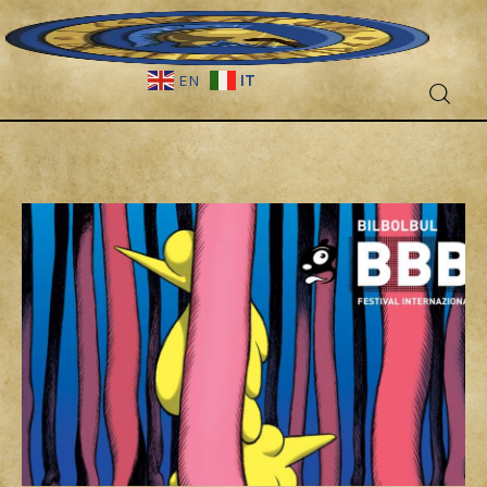
IT
EN
Fantascienza
Fantasy
Games
Recensioni
Libri e fumetti
Cercatori