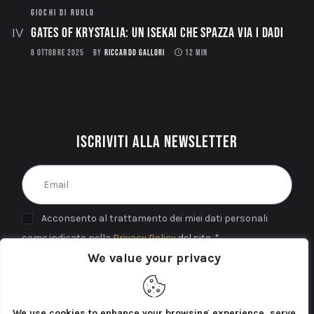
GIOCHI DI RUOLO
Gates of Krystalia: Un Isekai che spazza via i dadi
6 OTTOBRE 2025
BY
RICCARDO GALLORI
12 MIN
Iscriviti alla newsletter
Acconsento al trattamento dei miei dati personali
come indicato nella
Privacy Policy
del sito. *
We value your privacy
INVIA
We use cookies to enhance your browsing experience, serve