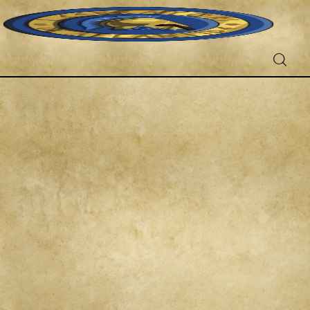
Fantascienza
Fantasy
Games
Recensioni
Libri e fumetti
Cercatori