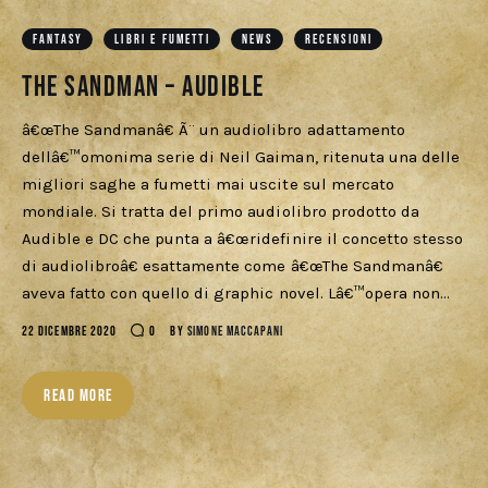
Download
FANTASY
LIBRI E FUMETTI
NEWS
RECENSIONI
The Sandman – Audible
â€œThe Sandmanâ€ Ã¨ un audiolibro adattamento
dellâ€™omonima serie di Neil Gaiman, ritenuta una delle
migliori saghe a fumetti mai uscite sul mercato
mondiale. Si tratta del primo audiolibro prodotto da
Audible e DC che punta a â€œridefinire il concetto stesso
di audiolibroâ€ esattamente come â€œThe Sandmanâ€
aveva fatto con quello di graphic novel. Lâ€™opera non…
22 DICEMBRE 2020
0
BY
SIMONE MACCAPANI
READ MORE