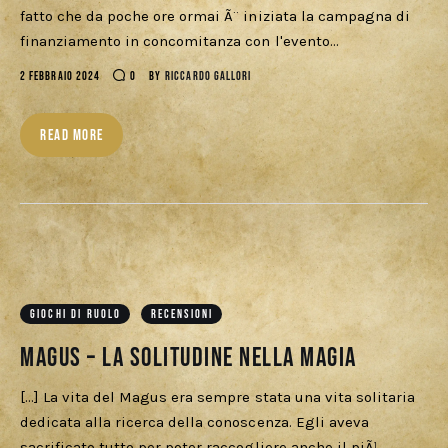
Download
fatto che da poche ore ormai Ã¨ iniziata la campagna di
finanziamento in concomitanza con l'evento…
2 FEBBRAIO 2024
0
BY
RICCARDO GALLORI
READ MORE
GIOCHI DI RUOLO
RECENSIONI
Magus – La solitudine nella Magia
[...] La vita del Magus era sempre stata una vita solitaria
dedicata alla ricerca della conoscenza. Egli aveva
sacrificato tutto per poter raccogliere anche il piÃ¹