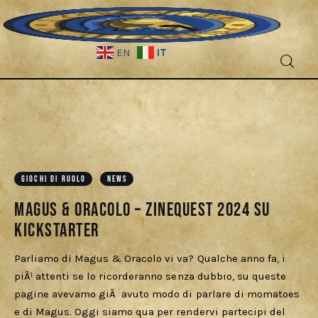
IT
EN
Fantascienza
Fantasy
Games
GIOCHI DI RUOLO
NEWS
Magus & Oracolo – ZineQuest 2024 su
Recensioni
Kickstarter
Libri e fumetti
Parliamo di Magus & Oracolo vi va? Qualche anno fa, i
piÃ¹ attenti se lo ricorderanno senza dubbio, su queste
Cercatori
pagine avevamo giÃ avuto modo di parlare di momatoes
e di Magus. Oggi siamo qua per rendervi partecipi del