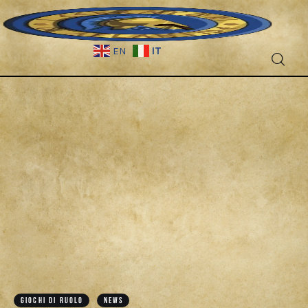
IT
EN
Fantascienza
Fantasy
Games
Recensioni
Libri e fumetti
Cercatori
GIOCHI DI RUOLO
NEWS