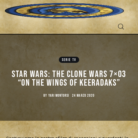
SERIE TV
Fantascienza
Star Wars: the Clone Wars 7×03
“On the Wings of Keeradaks”
Fantasy
BY
YARI MONTORSI
24 MARZO 2020
Games
Recensioni
Libri e fumetti