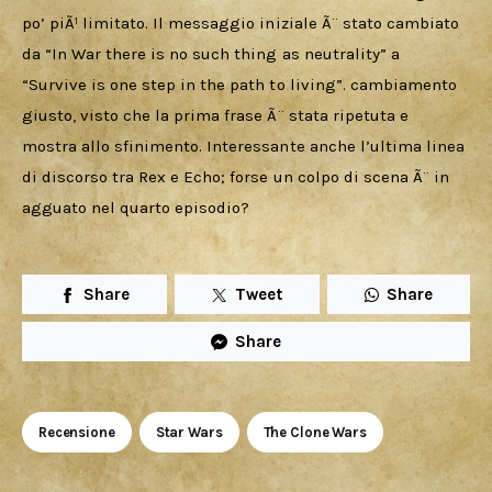
po’ piÃ¹ limitato. Il messaggio iniziale Ã¨ stato cambiato 
da “In War there is no such thing as neutrality” a 
“Survive is one step in the path to living”. cambiamento 
giusto, visto che la prima frase Ã¨ stata ripetuta e 
mostra allo sfinimento. Interessante anche l’ultima linea 
di discorso tra Rex e Echo; forse un colpo di scena Ã¨ in 
agguato nel quarto episodio?
Share
Tweet
Share
Share
Recensione
Star Wars
The Clone Wars