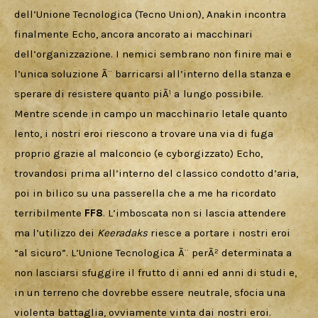
dell’Unione Tecnologica (Tecno Union), Anakin incontra 
finalmente Echo, ancora ancorato ai macchinari 
dell’organizzazione. I nemici sembrano non finire mai e 
l’unica soluzione Ã¨ barricarsi all’interno della stanza e 
sperare di resistere quanto piÃ¹ a lungo possibile. 
Mentre scende in campo un macchinario letale quanto 
lento, i nostri eroi riescono a trovare una via di fuga 
proprio grazie al malconcio (e cyborgizzato) Echo, 
trovandosi prima all’interno del classico condotto d’aria, 
poi in bilico su una passerella che a me ha ricordato 
terribilmente 
FF8
. L’imboscata non si lascia attendere 
ma l’utilizzo dei 
Keeradaks 
riesce a portare i nostri eroi 
“al sicuro”. L’Unione Tecnologica Ã¨ perÃ² determinata a 
non lasciarsi sfuggire il frutto di anni ed anni di studi e, 
in un terreno che dovrebbe essere neutrale, sfocia una 
violenta battaglia, ovviamente vinta dai nostri eroi.