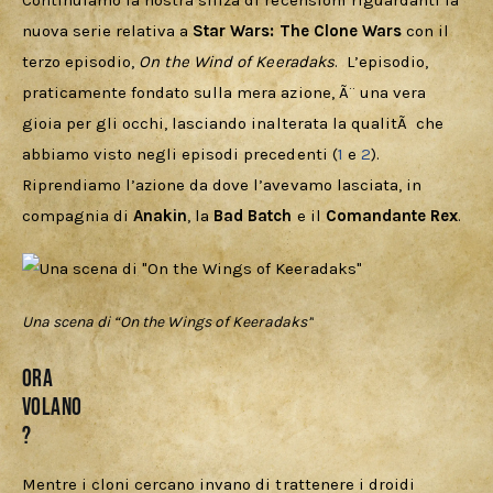
Continuiamo la nostra sfilza di recensioni riguardanti la 
Cercatori
nuova serie relativa a 
Star Wars: The Clone Wars
 con il 
terzo episodio, 
On the Wind of Keeradaks
.  L’episodio, 
Download
praticamente fondato sulla mera azione, Ã¨ una vera 
gioia per gli occhi, lasciando inalterata la qualitÃ  che 
abbiamo visto negli episodi precedenti (
1
 e 
2
). 
Riprendiamo l’azione da dove l’avevamo lasciata, in 
compagnia di 
Anakin
, la 
Bad Batch
 e il 
Comandante Rex
.
Una scena di “On the Wings of Keeradaks”
Ora
volano
?
Mentre i cloni cercano invano di trattenere i droidi 