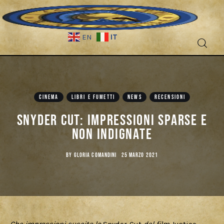
IT
EN
Fantascienza
Fantasy
CINEMA
LIBRI E FUMETTI
NEWS
RECENSIONI
Snyder Cut: impressioni sparse e
Games
non indignate
Recensioni
BY
GLORIA COMANDINI
25 MARZO 2021
Libri e fumetti
Cercatori