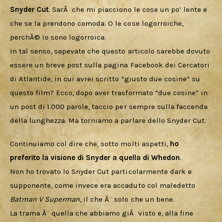
Snyder Cut
. SarÃ  che mi piacciono le cose un po’ lente e 
che se la prendono comoda. O le cose logorroiche, 
perchÃ© io sono logorroica. 
In tal senso, sapevate che questo articolo sarebbe dovuto 
essere un breve post sulla pagina Facebook dei Cercatori 
di Atlantide, in cui avrei scritto “giusto due cosine” su 
questo film? Ecco, dopo aver trasformato “due cosine” in 
un post di 1.000 parole, taccio per sempre sulla faccenda 
della lunghezza. Ma torniamo a parlare dello Snyder Cut.
Continuiamo col dire che, sotto molti aspetti, 
ho 
preferito la visione di Snyder a quella di Whedon
. 
Non ho trovato lo Snyder Cut particolarmente dark e 
supponente, come invece era accaduto col maledetto 
Batman V Superman
, il che Ã¨ solo che un bene.
La trama Ã¨ quella che abbiamo giÃ  visto e, alla fine 