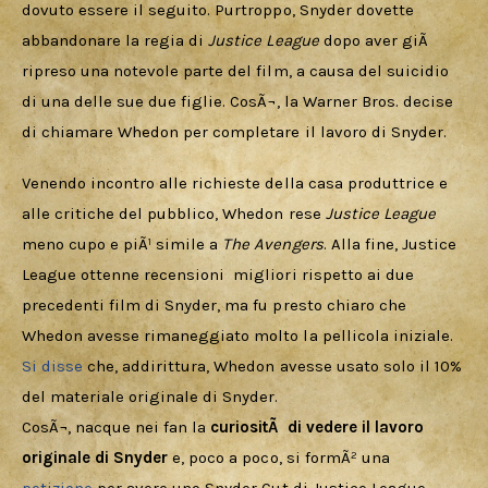
dovuto essere il seguito. Purtroppo, Snyder dovette 
abbandonare la regia di 
Justice League
 dopo aver giÃ  
ripreso una notevole parte del film, a causa del suicidio 
di una delle sue due figlie. CosÃ¬, la Warner Bros. decise 
di chiamare Whedon per completare il lavoro di Snyder.
Venendo incontro alle richieste della casa produttrice e 
alle critiche del pubblico, Whedon rese 
Justice League
meno cupo e piÃ¹ simile a 
The Avengers
. Alla fine, Justice 
League ottenne recensioni  migliori rispetto ai due 
precedenti film di Snyder, ma fu presto chiaro che 
Whedon avesse rimaneggiato molto la pellicola iniziale. 
Si disse
 che, addirittura, Whedon avesse usato solo il 10% 
del materiale originale di Snyder.
CosÃ¬, nacque nei fan la 
curiositÃ  di vedere il lavoro 
originale di Snyder
 e, poco a poco, si formÃ² una 