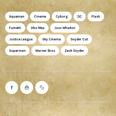
Aquaman
Cinema
Cyborg
DC
Flash
Fumetti
Hbo Max
Joss Whedon
Justice League
Sky Cinema
Snyder Cut
Superman
Warner Bros
Zack Snyder