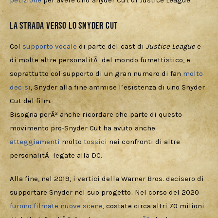
petizione
 per avere uno Snyder Cut di Justice League.
La strada verso lo Snyder Cut
Col 
supporto vocale
 di parte del cast di 
Justice League
 e 
di molte altre personalitÃ  del mondo fumettistico, e 
soprattutto col supporto di un gran numero di fan 
molto
decisi
, Snyder alla fine ammise l’esistenza di uno Snyder 
Cut del film. 
Bisogna perÃ² anche ricordare che parte di questo 
movimento pro-Snyder Cut ha avuto anche 
atteggiamenti
 molto 
tossici
 nei confronti di altre 
personalitÃ  legate alla DC.
Alla fine, nel 2019, i vertici della Warner Bros. decisero di 
supportare Snyder nel suo progetto. Nel corso del 2020 
furono filmate nuove scene
, costate circa altri 70 milioni 