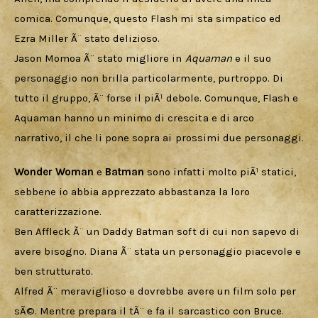
comica. Comunque, questo Flash mi sta simpatico ed 
Ezra Miller Ã¨ stato delizioso. 
Jason Momoa Ã¨ stato migliore in 
Aquaman 
e il suo 
personaggio non brilla particolarmente, purtroppo. Di 
tutto il gruppo, Ã¨ forse il piÃ¹ debole. Comunque, Flash e 
Aquaman hanno un minimo di crescita e di arco 
narrativo, il che li pone sopra ai prossimi due personaggi.
Wonder Woman 
e 
Batman 
sono infatti molto piÃ¹ statici, 
sebbene io abbia apprezzato abbastanza la loro 
caratterizzazione. 
Ben Affleck Ã¨ un Daddy Batman soft di cui non sapevo di 
avere bisogno. Diana Ã¨ stata un personaggio piacevole e 
ben strutturato.
Alfred Ã¨ meraviglioso e dovrebbe avere un film solo per 
sÃ©. Mentre prepara il tÃ¨ e fa il sarcastico con Bruce.