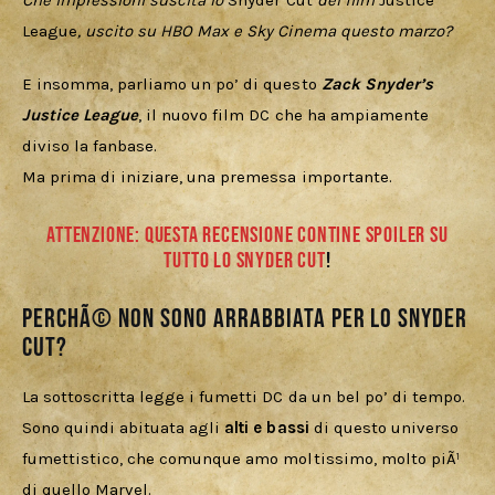
Download
Che impressioni suscita lo 
Snyder Cut
 del film 
Justice 
League
, uscito su HBO Max e Sky Cinema questo marzo?
E insomma, parliamo un po’ di questo 
Zack Snyder’s 
Justice League
, il nuovo film DC che ha ampiamente 
diviso la fanbase.
Ma prima di iniziare, una premessa importante. 
ATTENZIONE: QUESTA RECENSIONE CONTINE SPOILER SU
TUTTO LO SNYDER CUT
!
PerchÃ© non sono arrabbiata per lo Snyder
Cut?
La sottoscritta legge i fumetti DC da un bel po’ di tempo. 
Sono quindi abituata agli 
alti e bassi 
di questo universo 
fumettistico, che comunque amo moltissimo, molto piÃ¹ 
di quello Marvel. 