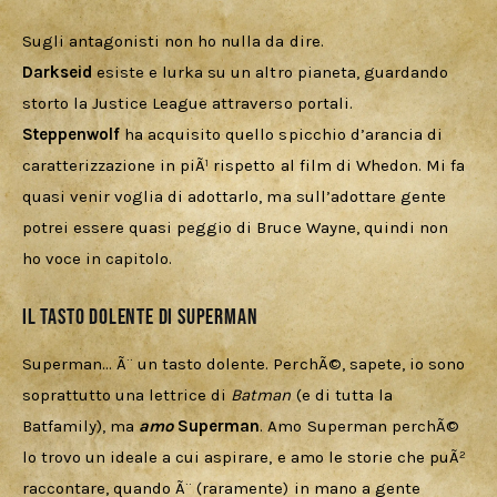
Sugli antagonisti non ho nulla da dire. 
Darkseid 
esiste e lurka su un altro pianeta, guardando 
storto la Justice League attraverso portali.
Steppenwolf 
ha acquisito quello spicchio d’arancia di 
caratterizzazione in piÃ¹ rispetto al film di Whedon. Mi fa 
quasi venir voglia di adottarlo, ma sull’adottare gente 
potrei essere quasi peggio di Bruce Wayne, quindi non 
ho voce in capitolo.
Il tasto dolente di Superman
Superman… Ã¨ un tasto dolente. PerchÃ©, sapete, io sono 
soprattutto una lettrice di 
Batman 
(e di tutta la 
Batfamily), ma 
amo
 Superman
. Amo Superman perchÃ© 
lo trovo un ideale a cui aspirare, e amo le storie che puÃ² 
raccontare, quando Ã¨ (raramente) in mano a gente 