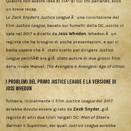
Qualora non aveste idea di ciÃ² di cui sto parlando, ecco 
un breve recap.
Lo 
Zack Snyder’s Justice League
 Ã¨ una rivisitazione del 
film 
Justice League
, basato sui fumetti della DC, uscito in 
sala nel 2017 e diretto da 
Joss Whedon
. Whedon Ã¨ un 
regista che ha bisogno di poche presentazioni, e qui ci 
basta sapere che Ã¨ stato scelto per dirigere 
Justice 
League
 perchÃ© era giÃ  stato autore di due grossi film 
della rivale Marvel: 
The Avengers
 e 
Avengers: Age of Ultron
.
I problemi del primo Justice League e la versione di
Joss Whedon
Tuttavia, inizialmente il film 
Justice League
 del 2017 
avrebbe dovuto essere girato da 
Zack Snyder
, giÃ  
regista di altri due titoli targati DC: 
Man of Steel
 e 
Batman V Superman
, dei quali 
Justice League
 avrebbe 