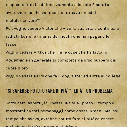
in questo film ha definitivamente adottato Flash. Lo 
avete visto anche voi mentre firmava i moduli 
metaforici, vero?).
Poi, voglio vedere Victor che vive la sua vita e continua a 
redistribuire le finanze dei ricchi che non pagano le 
tasse.
Voglio vedere Arthur che… fa le cose che ha fatto in 
Aquaman 
e in generale si comporta da orso burbero dal 
cuore d’oro.
Voglio vedere Barry che fa il dog sitter ed entra al college.
“Si sarebbe potuto fare di piÃ¹”, ed Ã¨ un problema
Sotto certi aspetti, lo Snyder Cut si Ã¨ preso il tempo di 
mostrarci questi personaggi come esseri umani. Ma, col 
tempo che aveva, avrebbe potuto fare di piÃ¹ ed essere 
piÃ¹ 
character driven
 che 
plot driven
.