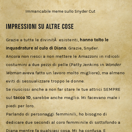
Immancabile meme sullo Snyder Cut
Impressioni su altre cose
Grazie a tutte le divinitÃ  esistenti, 
hanno tolto le 
inquadrature al culo di Diana
. Grazie, Snyder. 
Ancora non riesci a non mettere le Amazzoni in ridicoli 
costumini a due pezzi di pelle (Patty Jenkins in 
Wonder 
Woman
 aveva fatto un lavoro molto migliore), ma almeno 
eviti di sessualizzare troppo le donne. 
Se riuscissi anche a non far stare le tue attrici SEMPRE 
sul 
tacco 10
, sarebbe anche meglio. Mi facevano male i 
piedi per loro.
Parlando di personaggi femminili, ho bisogno di 
dedicare due secondi al coro femminile di sottofondo a 
Diana mentre fa qualsiasi cosa. Mi ha confusa. E 