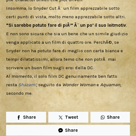
Insomma, lo Snyder Cut Ã¨ un film apprezzabile sotto 
certi punti di vista, molto meno apprezzabile sotto altri. 
“Si sarebbe potuto fare di piÃ¹” Ã¨ un po’ il suo leitmotiv
. 
E non sono sicura che sia un bene che un simile giudizio 
venga applicato a un film di quattro ore. PerchÃ©, se 
Snyder non ha potuto fare di meglio con carta bianca e 
tempi dilatatissimi, allora temo che non potrÃ  mai 
scrivere un buon film sugli eroi della DC.
Al momento, il solo film DC genuinamente ben fatto 
resta 
Shazam!
, seguito da 
Wonder Woman
 e 
Aquaman
, 
secondo me.
Share
Tweet
Share
Share