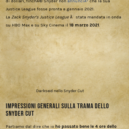
di dollari, finchÃ© Snyder non 
annunciÃ²
 che la sua 
Justice League fosse pronta a gennaio 2021.
La 
Zack Snyder’s Justice League
 Ã¨ stata mandata in onda 
su HBO Max e su Sky Cinema il 
18 marzo 2021
.
Darkseid nello Snyder Cut
Impressioni generali sulla trama dello
Snyder Cut
Partiamo dal dire che io 
ho passato bene le 4 ore dello 