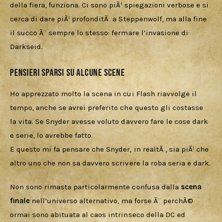
della fiera, funziona. Ci sono piÃ¹ spiegazioni verbose e si 
cerca di dare piÃ¹ profonditÃ  a Steppenwolf, ma alla fine 
il succo Ã¨ sempre lo stesso: fermare l’invasione di 
Darkseid.
Pensieri sparsi su alcune scene
Ho apprezzato molto la scena in cui Flash riavvolge il 
tempo, anche se avrei preferito che questo gli costasse 
la vita. Se Snyder avesse voluto davvero fare le cose dark 
e serie, lo avrebbe fatto. 
E questo mi fa pensare che Snyder, in realtÃ , sia piÃ¹ che 
altro uno che non sa davvero scrivere la roba seria e dark.
Non sono rimasta particolarmente confusa dalla 
scena 
finale
 nell’universo alternativo, ma forse Ã¨ perchÃ© 
ormai sono abituata al caos intrinseco della DC ed 