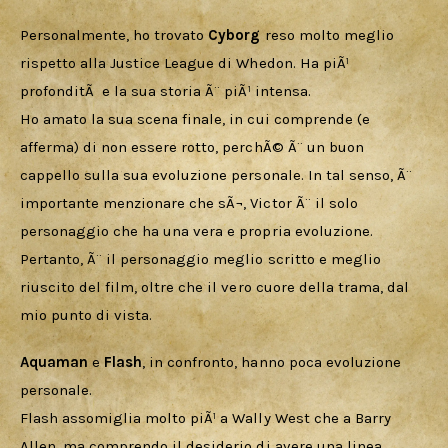
Personalmente, ho trovato 
Cyborg 
reso molto meglio 
rispetto alla Justice League di Whedon. Ha piÃ¹ 
profonditÃ  e la sua storia Ã¨ piÃ¹ intensa. 
Ho amato la sua scena finale, in cui comprende (e 
afferma) di non essere rotto, perchÃ© Ã¨ un buon 
cappello sulla sua evoluzione personale. In tal senso, Ã¨ 
importante menzionare che sÃ¬, Victor Ã¨ il solo 
personaggio che ha una vera e propria evoluzione. 
Pertanto, Ã¨ il personaggio meglio scritto e meglio 
riuscito del film, oltre che il vero cuore della trama, dal 
mio punto di vista.
Aquaman 
e 
Flash
, in confronto, hanno poca evoluzione 
personale. 
Flash assomiglia molto piÃ¹ a Wally West che a Barry 
Allen, ma comprendo il desiderio di avere una linea 