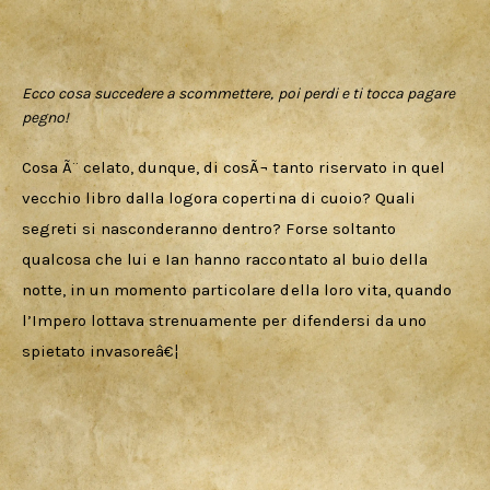
Ecco cosa succedere a scommettere, poi perdi e ti tocca pagare
pegno!
Cosa Ã¨ celato, dunque, di cosÃ¬ tanto riservato in quel 
vecchio libro dalla logora copertina di cuoio? Quali 
segreti si nasconderanno dentro? Forse soltanto 
qualcosa che lui e Ian hanno raccontato al buio della 
notte, in un momento particolare della loro vita, quando 
l’Impero lottava strenuamente per difendersi da uno 
spietato invasoreâ€¦