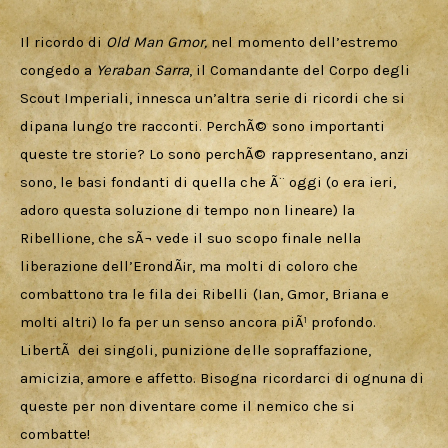
Il ricordo di 
Old Man Gmor, 
nel momento dell’estremo 
congedo a 
Yeraban
Sarra
, il Comandante del Corpo degli 
Scout Imperiali, innesca un’altra serie di ricordi che si 
dipana lungo tre racconti. PerchÃ© sono importanti 
queste tre storie? Lo sono perchÃ© rappresentano, anzi 
sono, le basi fondanti di quella che Ã¨ oggi (o era ieri, 
adoro questa soluzione di tempo non lineare) la 
Ribellione, che sÃ¬ vede il suo scopo finale nella 
liberazione dell’ErondÃ¡r, ma molti di coloro che 
combattono tra le fila dei Ribelli (Ian, Gmor, Briana e 
molti altri) lo fa per un senso ancora piÃ¹ profondo. 
LibertÃ  dei singoli, punizione delle sopraffazione, 
amicizia, amore e affetto. Bisogna ricordarci di ognuna di 
queste per non diventare come il nemico che si 
combatte!