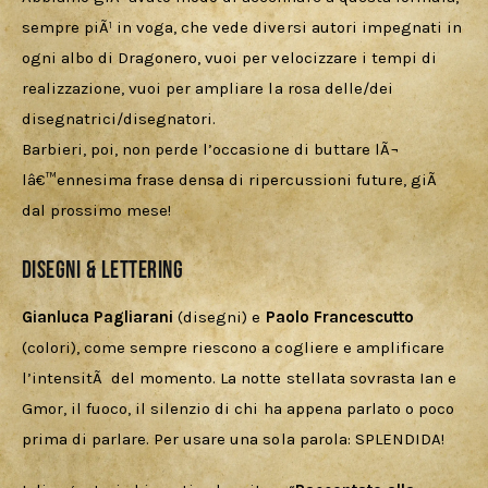
sempre piÃ¹ in voga, che vede diversi autori impegnati in 
ogni albo di Dragonero, vuoi per velocizzare i tempi di 
realizzazione, vuoi per ampliare la rosa delle/dei 
disegnatrici/disegnatori. 
Barbieri, poi, non perde l’occasione di buttare lÃ¬ 
lâ€™ennesima frase densa di ripercussioni future, giÃ  
dal prossimo mese!
Disegni & lettering
Gianluca Pagliarani
 (disegni) e 
Paolo Francescutto
(colori), come sempre riescono a cogliere e amplificare 
l’intensitÃ  del momento. La notte stellata sovrasta Ian e 
Gmor, il fuoco, il silenzio di chi ha appena parlato o poco 
prima di parlare. Per usare una sola parola: SPLENDIDA!