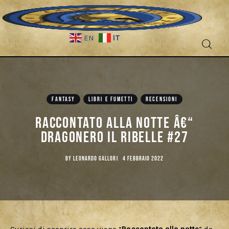
IT
EN
FANTASY
LIBRI E FUMETTI
RECENSIONI
Fantascienza
Raccontato alla notte â€“
Dragonero il Ribelle #27
Fantasy
BY
LEONARDO GALLORI
4 FEBBRAIO 2022
Games
Recensioni
Libri e fumetti