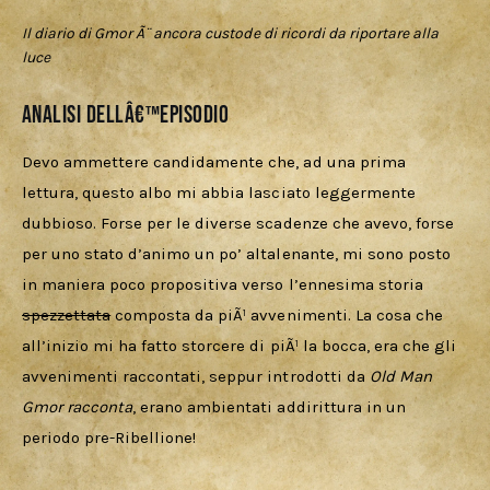
Il diario di Gmor Ã¨ ancora custode di ricordi da riportare alla
luce
Analisi dellâ€™episodio
Devo ammettere candidamente che, ad una prima 
lettura, questo albo mi abbia lasciato leggermente 
dubbioso. Forse per le diverse scadenze che avevo, forse 
per uno stato d’animo un po’ altalenante, mi sono posto 
in maniera poco propositiva verso l’ennesima storia 
spezzettata
 composta da piÃ¹ avvenimenti. La cosa che 
all’inizio mi ha fatto storcere di piÃ¹ la bocca, era che gli 
avvenimenti raccontati, seppur introdotti da 
Old Man 
Gmor racconta
, erano ambientati addirittura in un 
periodo pre-Ribellione!