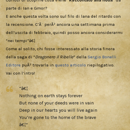
Curiosi di scoprire cosa viene “
Raccontato alla notte
” da 
Cercatori
parte di Ian e Gmor? 
E anche questa volta sono sul filo di lana del ritardo con 
Download
la recensione. C’Ã¨ perÃ² ancora una settimana prima 
dell’uscita di febbraio, quindi posso ancora considerarmi 
“nei tempi”â€¦ 
Come al solito, chi fosse interessato alla storia finora 
della saga di “
Dragonero il Ribelle
” della 
Sergio Bonelli 
Editore
 puÃ² trovarla in 
questo articolo
 riepilogativo. 
Vai con l’intro!
“â€¦
Nothing on earth stays forever
But none of your deeds were in vain
Deep in our hearts you will live again
You’re gone to the home of the brave
â€¦”