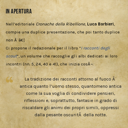
In apertura
Nell’editoriale 
Cronache della Ribellione
, 
Luca Barbieri
, 
compie una duplice presentazione, che poi tanto duplice 
non Ã¨â€¦ 
Ci propone il redazionale per il libro “
I racconti degli 
scout
“, un volume che raccoglie gli albi dedicati ai loro 
incontri (nn. 5, 24, 40 e 41), che inizia cosÃ¬:
La tradizione dei racconti attorno al fuoco Ã¨
antica quanto l’uomo stesso, quantomeno antica
come la sua voglia di condividere pensieri,
riflessioni e, soprattutto, fantasie in grado di
riscaldare gli animi dei propri simili, oppressi
dalla pesante oscuritÃ della notte.