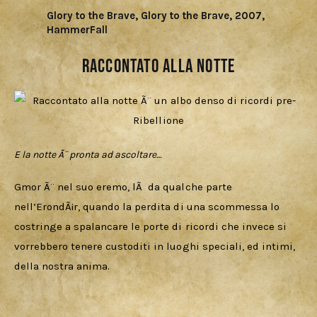
Glory to the Brave, Glory to the Brave, 2007,
HammerFall
Raccontato alla notte
E la notte Ã¨ pronta ad ascoltare…
Gmor Ã¨ nel suo eremo, lÃ  da qualche parte 
nell’ErondÃ¡r, quando la perdita di una scommessa lo 
costringe a spalancare le porte di ricordi che invece si 
vorrebbero tenere custoditi in luoghi speciali, ed intimi, 
della nostra anima.