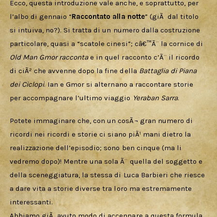
Ecco, questa introduzione vale anche, e soprattutto, per 
l’albo di gennaio “
Raccontato alla notte
” (giÃ  dal titolo 
si intuiva, no?). Si tratta di un numero dalla costruzione 
particolare, quasi a “scatole cinesi”; câ€™Ã¨ la cornice di 
Old Man Gmor racconta
 e in quel racconto c’Ã¨ il ricordo 
di ciÃ² che avvenne dopo la fine della 
Battaglia di
Piana
dei
Ciclopi
. Ian e Gmor si alternano a raccontare storie 
per accompagnare l’ultimo viaggio 
Yeraban
Sarra
.
Potete immaginare che, con un cosÃ¬ gran numero di 
ricordi nei ricordi e storie ci siano piÃ¹ mani dietro la 
realizzazione dell’episodio; sono ben cinque (ma li 
vedremo dopo)! Mentre una sola Ã¨ quella del soggetto e 
della sceneggiatura, la stessa di Luca Barbieri che riesce 
a dare vita a storie diverse tra loro ma estremamente 
interessanti. 
Abbiamo giÃ  avuto modo di accennare a questa formula, 