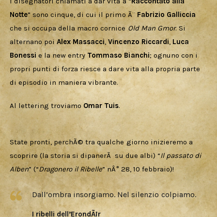
I disegnatori chiamati a dar vita a “
Raccontato alla 
Notte
” sono cinque, di cui il primo Ã¨ 
Fabrizio Galliccia
che si occupa della macro cornice 
Old Man Gmor
. Si 
alternano poi 
Alex Massacci
, 
Vincenzo Riccardi
, 
Luca 
Bonessi
 e la new entry 
Tommaso Bianchi
; ognuno con i 
propri punti di forza riesce a dare vita alla propria parte 
di episodio in maniera vibrante.
Al lettering troviamo 
Omar Tuis
.
State pronti, perchÃ© tra qualche giorno inizieremo a 
scoprire (la storia si dipanerÃ  su due albi) “
Il passato di 
Alben
” (“
Dragonero il Ribelle
” nÂ° 28, 10 febbraio)!
Dall’ombra insorgiamo. Nel silenzio colpiamo.
I ribelli dell’ErondÃ¡r