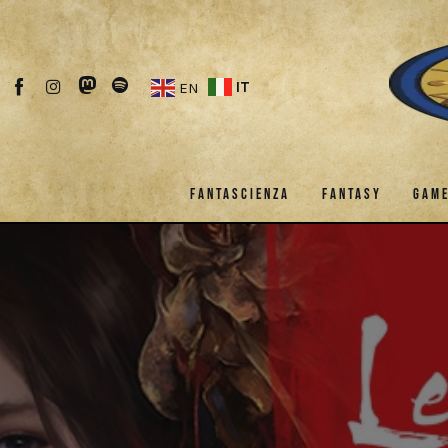
Fantascienza
Fantasy
IT
EN
Games
Recensioni
FANTASCIENZA
FANTASY
GAM
Libri e fumetti
Cercatori
FANTASCIENZA
FANTASY
Download