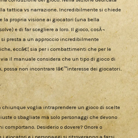
lla tattica vs narrazione. Incredibilmente si chiede 
e la propria visione ai giocatori (una bella 
olve) e di far scegliere a loro. Il gioco, cosÃ¬ 
i presta a un approccio incredibilmente 
iche, eccâ€¦ sia per i combattimenti che per le 
ttavia il manuale considera che un tipo di gioco di 
 possa non incontrare lâ€™interesse dei giocatori.
a chiunque voglia intraprendere un gioco di scelte 
giuste o sbagliate ma solo personaggi che devono 
ni comportano. Desiderio o dovere? Onore o 
 giocatori e i personaggi si ritroveranno a farsi 