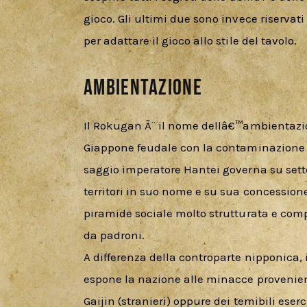
gioco. Gli ultimi due sono invece riservati
per adattare il gioco allo stile del tavolo.
Ambientazione
Il Rokugan Ã¨ il nome dellâ€™ambientazion
Giappone feudale con la contaminazione di
saggio imperatore Hantei governa su sett
territori in suo nome e su sua concessione
piramide sociale molto strutturata e com
da padroni.
A differenza della controparte nipponica, 
espone la nazione alle minacce provenient
Gaijin (stranieri) oppure dei temibili eser