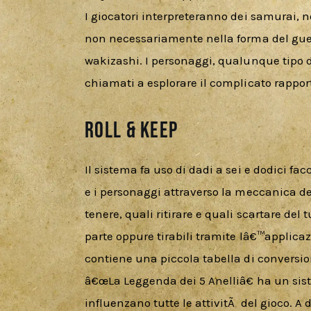
I giocatori interpreteranno dei samurai, n
non necessariamente nella forma del gue
wakizashi. I personaggi, qualunque tipo 
chiamati a esplorare il complicato rapport
Roll & Keep
Il sistema fa uso di dadi a sei e dodici fa
e i personaggi attraverso la meccanica del
tenere, quali ritirare e quali scartare del 
parte oppure tirabili tramite lâ€™applicaz
contiene una piccola tabella di conversio
â€œLa Leggenda dei 5 Anelliâ€ ha un sis
influenzano tutte le attivitÃ  del gioco. A 