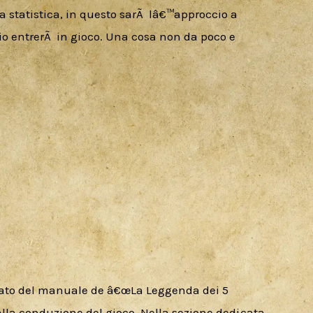
a statistica, in questo sarÃ  lâ€™approccio a 
 entrerÃ  in gioco. Una cosa non da poco e 
nato del manuale de â€œLa Leggenda dei 5 
 alla conduzione del gioco. Nella sezione dedicata 