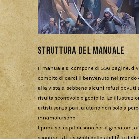
Struttura del manuale
Il manuale si compone di 336 pagine, divi
compito di darci il benvenuto nel mondo
alla vista e, sebbene alcuni refusi dovuti a
risulta scorrevole e godibile. Le illustrazi
artisti senza pari, aiutano non solo a per
innamorarsene.
I primi sei capitoli sono per il giocatore,
scoprire tutti i segreti delle abilitÃ  e d