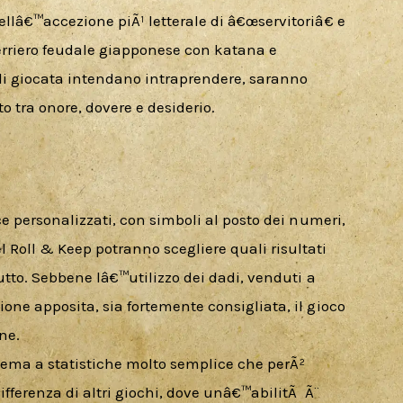
ellâ€™accezione piÃ¹ letterale di â€œservitoriâ€ e 
rriero feudale giapponese con katana e 
di giocata intendano intraprendere, saranno 
o tra onore, dovere e desiderio.
cce personalizzati, con simboli al posto dei numeri, 
 Roll & Keep potranno scegliere quali risultati 
tutto. Sebbene lâ€™utilizzo dei dadi, venduti a 
ione apposita, sia fortemente consigliata, il gioco 
ne.
tema a statistiche molto semplice che perÃ² 
differenza di altri giochi, dove unâ€™abilitÃ  Ã¨ 