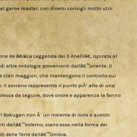
 al game master, con diversi consigli molto utili 
e de â€œLa Leggenda dei 5 Anelliâ€, ispirata al 
 altre mitologie provenienti dallâ€™oriente. Il 
e clan maggiori, che mantengono il controllo sui 
. Il sovrano rappresenta il punto piÃ¹ alto di una 
plessa da seguire, dove onore e apparenza la fanno 
il Rokugan non Ã¨ un insieme di isole e questo 
i dallâ€™esterno, siano esse nella forma dei 
citi delle Terre dellâ€™Ombra.