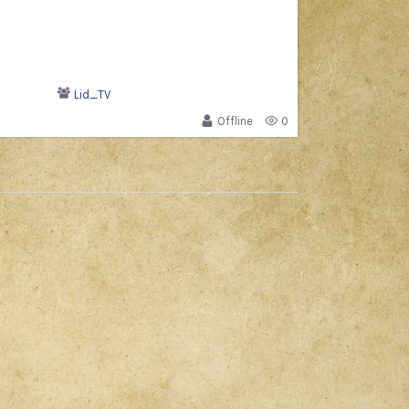
Lid_TV
Offline
0