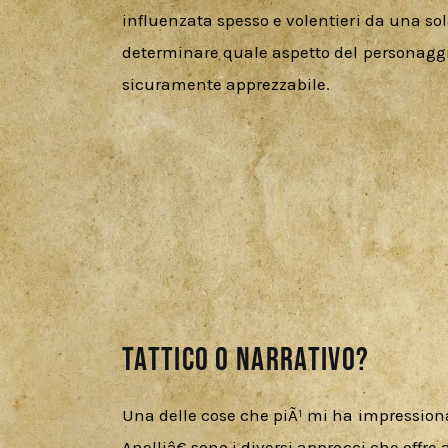
influenzata spesso e volentieri da una sol
determinare quale aspetto del personaggio
sicuramente apprezzabile.
Tattico o Narrativo?
Una delle cose che piÃ¹ mi ha impressio
Anelliâ€ sono i diversi approcci che offre