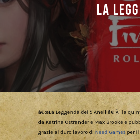
La Legg
â€œLa Leggenda dei 5 Anelliâ€ Ã¨ la quin
da Katrina Ostrander e Max Brooke e pubb
grazie al duro lavoro di 
Need Games
 per i