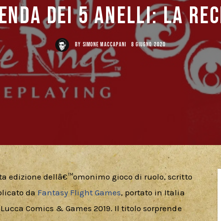
enda dei 5 Anelli: La Re
BY
SIMONE MACCAPANI
8 GIUGNO 2020
ta edizione dellâ€™omonimo gioco di ruolo, scritto 
licato da
 Fantasy Flight Games
, portato in Italia 
l Lucca Comics & Games 2019. Il titolo sorprende 