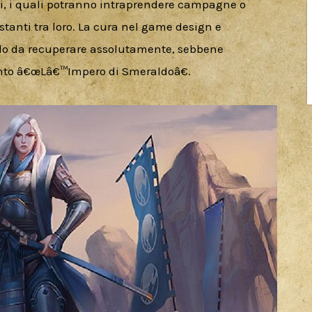
ri, i quali potranno intraprendere campagne o 
istanti tra loro. La cura nel game design e 
lo da recuperare assolutamente, sebbene 
nto â€œLâ€™Impero di Smeraldoâ€.