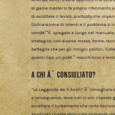
al game master si fa proprio riferimento a
di ascoltare il tavolo, piuttosto che imporr
Dichiarazione di Intenti e il problema si ris
comâ€™Ã¨ spiegato a lungo nel manuale, s
strategico, con diverse mosse, forme, tecn
battaglie che per gli intrighi politici. Tu
questo tipo, un poâ€™ macchinoso e lento,
A chi Ã¨ consigliato?
“La Leggenda dei 5 Anelli” Ã¨ consigliato 
e conseguenze, dove non ci son risposte 
accettare il turbamento che certe decisio
giustizia? Queste sono tutte domande che i