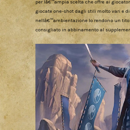
per lâ€™ampia scelta che offre ai giocato
giocate one-shot dagli stili molto vari e d
nellâ€™ambientazione lo rendono un tito
consigliato in abbinamento al suppleme