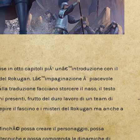
se in otto capitoli piÃ¹ unâ€™introduzione con il 
 del Rokugan. Lâ€™impaginazione Ã¨ piacevole 
lla traduzione facciano storcere il naso, il testo 
oni presenti, frutto del duro lavoro di un team di 
cepire il fascino e i misteri del Rokugan ma anche a 
 affinchÃ© possa creare il personaggio, possa 
elle tecniche e possa comprenda le dinamiche di 