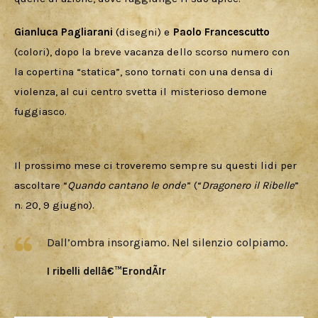
Gianluca Pagliarani
 (disegni) e 
Paolo Francescutto
(colori), dopo la breve vacanza dello scorso numero con 
la copertina “statica”, sono tornati con una densa di 
violenza, al cui centro svetta il misterioso demone 
fuggiasco.
Il prossimo mese ci troveremo sempre su questi lidi per 
ascoltare “
Quando cantano le onde
” (“
Dragonero il Ribelle
” 
n. 20, 9 giugno).
Dall’ombra insorgiamo. Nel silenzio colpiamo.
I ribelli dellâ€™ErondÃ¡r