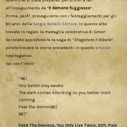
Spero che vi siate preparati per unirvi a Ian 
Cercatori
all’inseguimento de “
Il demone fuggiasco
“.
Prima, perÃ², proseguiamo con i festeggiamenti per gli 
Download
80 anni della 
Sergio Bonelli Editore
. In questo albo 
trovate in regalo la medaglia celebrativa di Gmor!
Se volete approfondire la saga di “
Dragonero il Ribelle
“, 
potete trovare le storie precedenti in questo 
articolo
riepilogativo.
Vai con l’intro!
“â€¦
You better stay awake
The dark comes knocking so you better start
running
Fear the demonâ€¦
â€¦”
Feed The Demons, You Only Live Twice, 2011, Pain