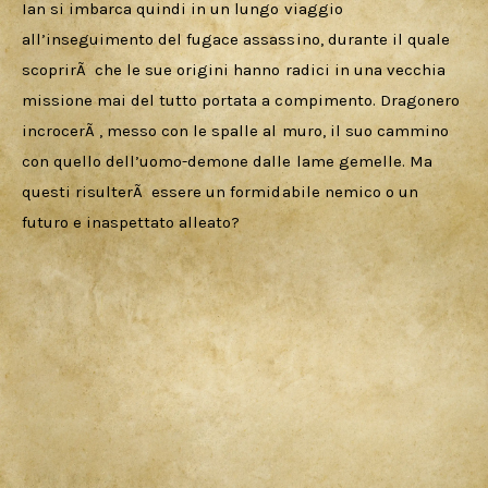
Ian si imbarca quindi in un lungo viaggio 
all’inseguimento del fugace assassino, durante il quale 
scoprirÃ  che le sue origini hanno radici in una vecchia 
missione mai del tutto portata a compimento. Dragonero 
incrocerÃ , messo con le spalle al muro, il suo cammino 
con quello dell’uomo-demone dalle lame gemelle. Ma 
questi risulterÃ  essere un formidabile nemico o un 
futuro e inaspettato alleato?