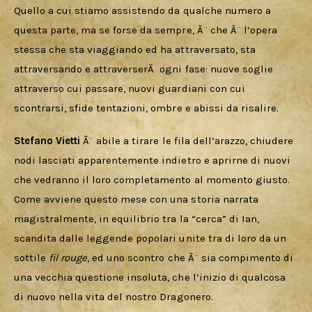
Quello a cui stiamo assistendo da qualche numero a 
questa parte, ma se forse da sempre, Ã¨ che Ã¨ l’opera 
stessa che sta viaggiando ed ha attraversato, sta 
attraversando e attraverserÃ  ogni fase: nuove soglie 
attraverso cui passare, nuovi guardiani con cui 
scontrarsi, sfide tentazioni, ombre e abissi da risalire.
Stefano Vietti
 Ã¨ abile a tirare le fila dell’arazzo, chiudere 
nodi lasciati apparentemente indietro e aprirne di nuovi 
che vedranno il loro completamento al momento giusto. 
Come avviene questo mese con una storia narrata 
magistralmente, in equilibrio tra la “cerca” di Ian, 
scandita dalle leggende popolari unite tra di loro da un 
sottile 
fil rouge
, ed uno scontro che Ã¨ sia compimento di 
una vecchia questione insoluta, che l’inizio di qualcosa 
di nuovo nella vita del nostro Dragonero.