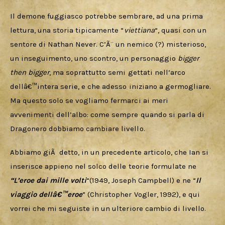
Il demone fuggiasco potrebbe sembrare, ad una prima 
lettura, una storia tipicamente “
viettiana
“, quasi con un 
sentore di Nathan Never. C’Ã¨ un nemico (?) misterioso, 
un inseguimento, uno scontro, un personaggio 
bigger 
then bigger
, ma soprattutto semi gettati nell’arco 
dellâ€™intera serie, e che adesso iniziano a germogliare.
Ma questo solo se vogliamo fermarci ai meri 
avvenimenti dell’albo: come sempre quando si parla di 
Dragonero dobbiamo cambiare livello.
Abbiamo giÃ  detto, in un precedente articolo, che Ian si 
inserisce appieno nel solco delle teorie formulate ne 
“L’eroe dai mille volti
“(1949, Joseph Campbell) e ne “
Il 
viaggio dellâ€™eroe
” (Christopher Vogler, 1992), e qui 
vorrei che mi seguiste in un ulteriore cambio di livello.