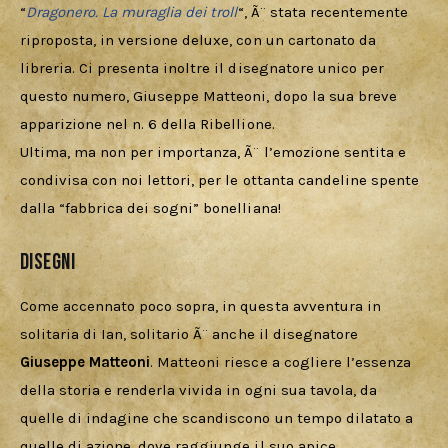
“
Dragonero. La muraglia dei troll
“, Ã¨ stata recentemente 
riproposta, in versione deluxe, con un cartonato da 
libreria. Ci presenta inoltre il disegnatore unico per 
questo numero, Giuseppe Matteoni, dopo la sua breve 
apparizione nel n. 6 della Ribellione.
Ultima, ma non per importanza, Ã¨ l’emozione sentita e 
condivisa con noi lettori, per le ottanta candeline spente 
dalla “fabbrica dei sogni” bonelliana!
Disegni
Come accennato poco sopra, in questa avventura in 
solitaria di Ian, solitario Ã¨ anche il disegnatore 
Giuseppe Matteoni
. Matteoni riesce a cogliere l’essenza 
della storia e renderla vivida in ogni sua tavola, da 
quelle di indagine che scandiscono un tempo dilatato a 
quelle di azione, dove raggiunge il suo apice.