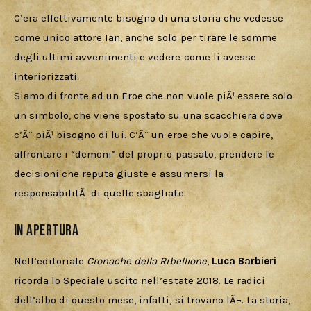
C’era effettivamente bisogno di una storia che vedesse 
come unico attore Ian, anche solo per tirare le somme 
degli ultimi avvenimenti e vedere come li avesse 
interiorizzati.
Siamo di fronte ad un Eroe che non vuole piÃ¹ essere solo 
un simbolo, che viene spostato su una scacchiera dove 
c’Ã¨ piÃ¹ bisogno di lui. C’Ã¨ un eroe che vuole capire, 
affrontare i “demoni” del proprio passato, prendere le 
decisioni che reputa giuste e assumersi la 
responsabilitÃ  di quelle sbagliate.
In apertura
Nell’editoriale 
Cronache della Ribellione
, 
Luca Barbieri
ricorda lo Speciale uscito nell’estate 2018. Le radici 
dell’albo di questo mese, infatti, si trovano lÃ¬. La storia, 