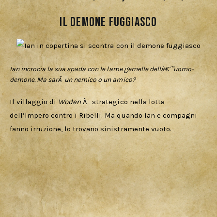
Il demone fuggiasco
Ian incrocia la sua spada con le lame gemelle dellâ€™uomo-
demone. Ma sarÃ un nemico o un amico?
Il villaggio di 
Woden
 Ã¨ strategico nella lotta 
dell’Impero contro i Ribelli. Ma quando Ian e compagni 
fanno irruzione, lo trovano sinistramente vuoto.