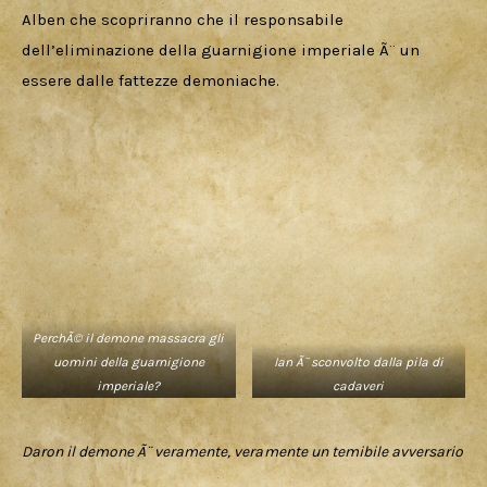
Alben che scopriranno che il responsabile 
dell’eliminazione della guarnigione imperiale Ã¨ un 
essere dalle fattezze demoniache.
PerchÃ© il demone massacra gli
uomini della guarnigione
Ian Ã¨ sconvolto dalla pila di
imperiale?
cadaveri
Daron il demone Ã¨ veramente, veramente un temibile avversario