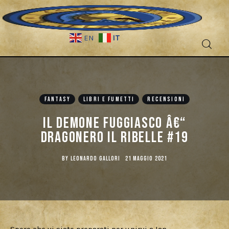
IT
EN
FANTASY
LIBRI E FUMETTI
RECENSIONI
Fantascienza
Il demone fuggiasco â€“
Dragonero il Ribelle #19
Fantasy
BY
LEONARDO GALLORI
21 MAGGIO 2021
Games
Recensioni
Libri e fumetti