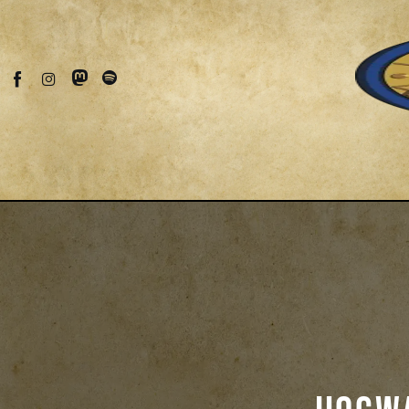
Fantascienza
Fantasy
Games
Recensioni
Libri e fumetti
Cercatori
Download