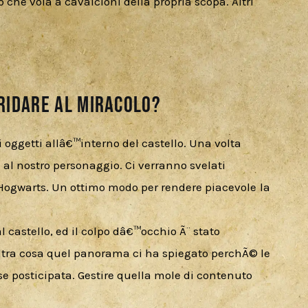
che vola a cavalcioni della propria scopa. Altri 
ridare al miracolo?
oggetti allâ€™interno del castello. Una volta 
al nostro personaggio. Ci verranno svelati 
 Hogwarts. Un ottimo modo per rendere piacevole la 
 castello, ed il colpo dâ€™occhio Ã¨ stato 
ltra cosa quel panorama ci ha spiegato perchÃ© le 
e posticipata. Gestire quella mole di contenuto 