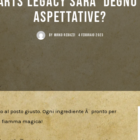
rts Legacy sarÃ degno
aspettative?
BY
MIRKO REBUZZI
4 FEBBRAIO 2023
o al posto giusto. Ogni ingrediente Ã¨ pronto per 
 la fiamma magica!