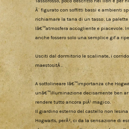
Tassorosso, poco descritto nei libri e per n
Ã¨ figurato con soffitti bassi e ambienti sp
richiamare la tana di un tasso. La palette 
lâ€™atmosfera accogliente e piacevole. Im
anche fossero solo una semplice gif a ripet
Usciti dal dormitorio le scalinate, i corrid
maestositÃ .
A sottolineare lâ€™importanza che Hogwart
unâ€™illuminazione decisamente ben armo
rendere tutto ancora piÃ¹ magico.
Il giardino esterno del castello non lesina s
Hogwarts, perÃ², ci da la sensazione di e