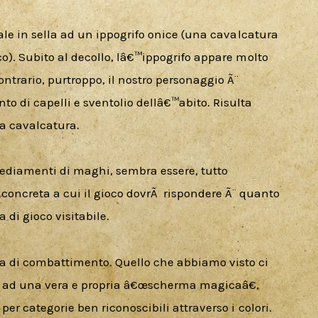
 sale in sella ad un ippogrifo onice (una cavalcatura 
co). Subito al decollo, lâ€™ippogrifo appare molto 
ntrario, purtroppo, il nostro personaggio Ã¨ 
o di capelli e sventolio dellâ€™abito. Risulta 
ua cavalcatura.
nsediamenti di maghi, sembra essere, tutto 
creta a cui il gioco dovrÃ  rispondere Ã¨ quanto 
 di gioco visitabile.
a di combattimento. Quello che abbiamo visto ci 
re ad una vera e propria â€œscherma magicaâ€, 
per categorie ben riconoscibili attraverso i colori. 