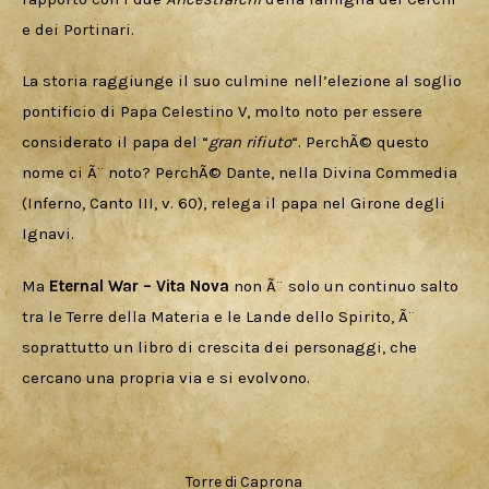
e dei Portinari.
La storia raggiunge il suo culmine nell’elezione al soglio 
pontificio di Papa Celestino V, molto noto per essere 
considerato il papa del “
gran rifiuto
“. PerchÃ© questo 
nome ci Ã¨ noto? PerchÃ© Dante, nella Divina Commedia 
(Inferno, Canto III, v. 60), relega il papa nel Girone degli 
Ignavi.
Ma 
Eternal War – Vita Nova
 non Ã¨ solo un continuo salto 
tra le Terre della Materia e le Lande dello Spirito, Ã¨ 
soprattutto un libro di crescita dei personaggi, che 
cercano una propria via e si evolvono.
Torre di Caprona