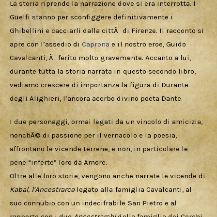
La storia riprende la narrazione dove si era interrotta. I 
Guelfi stanno per sconfiggere definitivamente i 
Ghibellini e cacciarli dalla cittÃ  di Firenze. Il racconto si 
apre con l’assedio di 
Caprona
 e il nostro eroe, Guido 
Cavalcanti, Ã¨ ferito molto gravemente. Accanto a lui, 
durante tutta la storia narrata in questo secondo libro, 
vediamo crescere di importanza la figura di Durante 
degli Alighieri, l’ancora acerbo divino poeta Dante. 
I due personaggi, ormai legati da un vincolo di amicizia, 
nonchÃ© di passione per il vernacolo e la poesia, 
affrontano le vicende terrene, e non, in particolare le 
pene “inferte” loro da Amore.
Oltre alle loro storie, vengono anche narrate le vicende di 
Kabal, l’Ancestrarca
 legato alla famiglia Cavalcanti, al 
suo connubio con un indecifrabile San Pietro e al 
rapporto con i due 
Ancestrarchi
 della famiglia dei Cerchi 