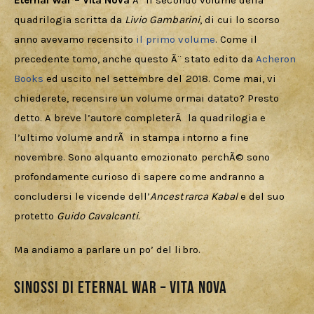
Download
Eternal War – Vita Nova
 Ã¨ il secondo volume della 
quadrilogia scritta da 
Livio Gambarini
, di cui lo scorso 
anno avevamo recensito 
il primo volume
. Come il 
precedente tomo, anche questo Ã¨ stato edito da 
Acheron 
Books
 ed uscito nel settembre del 2018. Come mai, vi 
chiederete, recensire un volume ormai datato? Presto 
detto. A breve l’autore completerÃ  la quadrilogia e 
l’ultimo volume andrÃ  in stampa intorno a fine 
novembre. Sono alquanto emozionato perchÃ© sono 
profondamente curioso di sapere come andranno a 
concludersi le vicende dell’
Ancestrarca Kabal
 e del suo 
protetto 
Guido Cavalcanti
.
Ma andiamo a parlare un po’ del libro.
Sinossi di Eternal War – Vita Nova