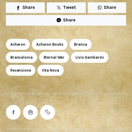
Share
Tweet
Share
Share
Acheron
Acheron Books
Branca
Brancalonia
Eternal War
Livio Gambarini
Recensione
Vita Nova