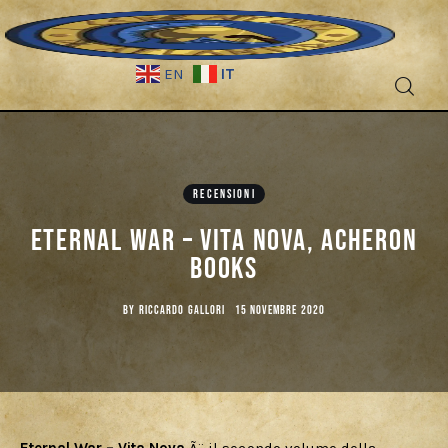
IT
EN
Fantascienza
Fantasy
RECENSIONI
Eternal War – Vita Nova, Acheron
Games
Books
Recensioni
BY
RICCARDO GALLORI
15 NOVEMBRE 2020
Libri e fumetti
Cercatori