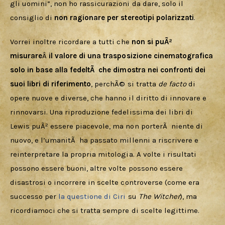
gli uomini”, non ho rassicurazioni da dare, solo il 
consiglio di 
non ragionare per stereotipi polarizzati
.
Vorrei inoltre ricordare a tutti che 
non si puÃ² 
misurare
Â 
il valore di una trasposizione cinematografica 
solo in base alla fedeltÃ  che dimostra nei confronti dei 
suoi libri di riferimento
, perchÃ© si tratta 
de facto
 di 
opere nuove e diverse, che hanno il diritto di innovare e 
rinnovarsi. Una riproduzione fedelissima dei libri di 
Lewis puÃ² essere piacevole, ma non porterÃ  niente di 
nuovo, e l’umanitÃ  ha passato millenni a riscrivere e 
reinterpretare la propria mitologia. A volte i risultati 
possono essere buoni, altre volte possono essere 
disastrosi o incorrere in scelte controverse (come era 
successo per 
la questione di Ciri
 su 
The Witcher
), ma 
ricordiamoci che si tratta sempre di scelte legittime.