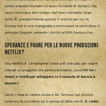
totale avevano fruttato un buon miliardo di dollari), ma 
sono comunque ben lontani dall’aver sfondato. Dopo 
tutto, Ã¨ probabilmente questo il motivo per cui la 
Disney non si era impegnata a continuare la serie dopo 
Il 
principe Caspian
, cedendo i diritti a 20th Century Fox.
Speranze e paure per le nuove produzioni
Netflix?
Ora, Netflix Ã¨ certamente l’ente piÃ¹ indicato per ridare 
vita ad un progetto che pareva arenatosi, poichÃ© 
ha i 
mezzi e i modi per sviluppare 
Le Cronache di Narnia
 a 
dovere
.Â 
Certo, l’idea di vedere Aslan e Mr. Tumnus sul piccolo 
schermo fa sorridere, se si pensa al fatto che 
C. S. Lewis 