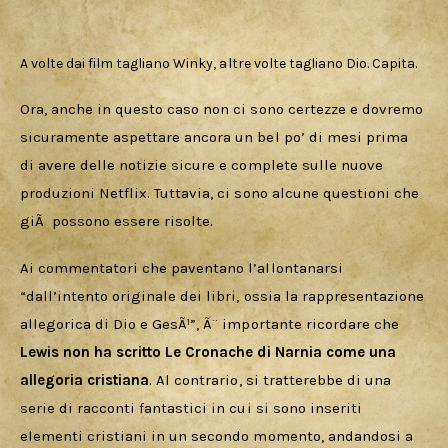
A volte dai film tagliano Winky, altre volte tagliano Dio. Capita.
Ora, anche in questo caso non ci sono certezze e dovremo 
sicuramente aspettare ancora un bel po’ di mesi prima 
di avere delle notizie sicure e complete sulle nuove 
produzioni Netflix. Tuttavia, ci sono alcune questioni che 
giÃ  possono essere risolte.
Ai commentatori che paventano l’allontanarsi 
“dall’intento originale dei libri, ossia la rappresentazione 
allegorica di Dio e GesÃ¹”, Ã¨ importante ricordare che 
Lewis non ha scritto Le Cronache di Narnia come una 
allegoria cristiana
. Al contrario, si tratterebbe di una 
serie di racconti fantastici in cui si sono inseriti 
elementi cristiani in un secondo momento, andandosi a 