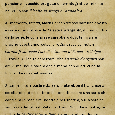
pensione il vecchio progetto cinematografico
, iniziato 
nel 2005 con 
Il leone, la strega e l’armadio
.Â 
Al momento, infatti, Mark Gordon stesso sarebbe dovuto 
essere il produttore de 
La sedia d’argento
, il quarto film 
della serie, le cui riprese sarebbero dovute iniziare 
proprio quest’anno, sotto la regia di Joe Johnston 
(
Jumanji
, 
Jurassic Park III
 e 
Oceano di Fuoco – Hidalgo
). 
Tuttavia, Ã¨ lecito aspettarsi che 
La sedia d’argento
 non 
arrivi mai nelle sale, o che almeno non vi arrivi nella 
forma che ci aspettavamo.
Sicuramente, 
ripartire da zero aiuterebbe il franchise
 a 
scrollarsi di dosso l’impressione di essere una serie che 
continua in maniera incerta e per inerzia, sulla scia del 
successo dei film di Peter Jackson. Non che ai botteghini 
i film de 
Le Cronache di Narnia
 siano stati un flop (in 