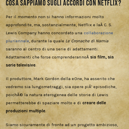
Cosa sappiamo sugli accordi con Netflix?
Per il momento non si hanno informazioni molto 
approfondite, ma, sostanzialmente, Netflix e laÂ C. S. 
Lewis Company hanno concordato una 
collaborazione 
pluriennale
, durante la quale 
Le Cronache di Narnia
saranno al centro di una serie di adattamenti. 
Adattamenti che forse comprenderannoÂ 
sia film, sia 
serie televisive
.
Il produttore, Mark Gordon della eOne, ha asserito che 
vedremo sia lungometraggi, sia opere piÃ¹ episodiche, 
poichÃ© la natura eterogenea delle storie di Lewis 
permetterebbe di spaziare molto e di 
creare delle 
produzioni multiple
.
Siamo sicuramente di fronte ad un progetto ambizioso, 