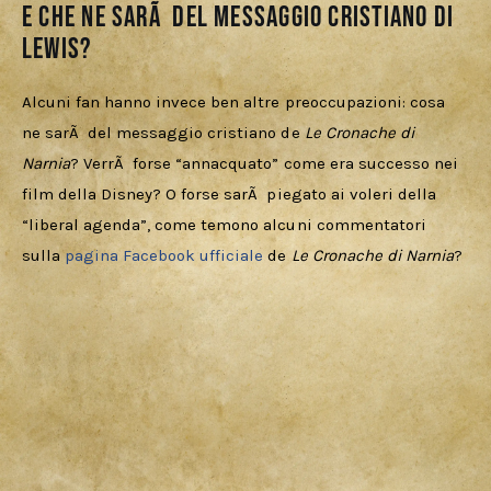
E che ne sarÃ del messaggio cristiano di
Lewis?
Alcuni fan hanno invece ben altre preoccupazioni: cosa 
ne sarÃ  del messaggio cristiano de 
Le Cronache di 
Narnia
? VerrÃ  forse “annacquato” come era successo nei 
film della Disney? O forse sarÃ  piegato ai voleri della 
“liberal agenda”, come temono alcuni commentatori 
sulla 
pagina Facebook ufficiale
 de 
Le Cronache di Narnia
?