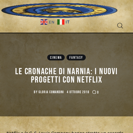
IT
EN
Fantascienza
CINEMA
FANTASY
Fantasy
Le Cronache di Narnia: i nuovi
Games
progetti con Netflix
Recensioni
BY
GLORIA COMANDINI
4 OTTOBRE 2018
0
Libri e fumetti
Cercatori