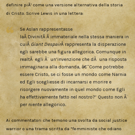
definire piÃ¹ come una versione alternativa della storia 
di Cristo. Scrive Lewis in una lettera:
Se Aslan rappresentasse
laÂ DivinitÃ Â immateriale nella stessa maniera in
cuiÂ
Giant Despair
Â rappresenta la disperazione
egli sarebbe una figura allegorica. Comunque in
realtÃ egli Ã¨ un’invenzione che dÃ una risposta
immaginaria alla domanda, â€˜Come potrebbe
essere Cristo, se ci fosse un mondo come Narnia
ed Egli scegliesse di incarnarsi e morire e
risorgere nuovamente in quel mondo come Egli
ha effettivamente fatto nel nostro?’ Questo non Ã¨
per niente allegorico.
Ai commentatori che temono una svolta da social justice 
warrior o una trama scritta da “femministe che odiano 