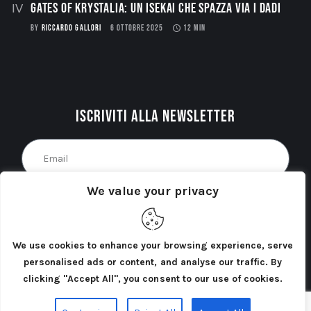
Gates of Krystalia: Un Isekai che spazza via i dadi
BY
RICCARDO GALLORI
6 OTTOBRE 2025
12 MIN
Iscriviti alla newsletter
We value your privacy
Acconsento al trattamento dei miei dati personali
come indicato nella
Privacy Policy
del sito. *
We use cookies to enhance your browsing experience, serve
INVIA
personalised ads or content, and analyse our traffic. By
clicking "Accept All", you consent to our use of cookies.