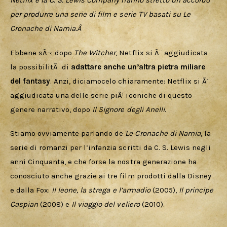
Download
Netflix e la C. S. Lewis Company hanno stretto un accordo 
per produrre una serie di film e serie TV basati su Le 
Cronache di Narnia.Â 
Ebbene sÃ¬: dopo 
The Witcher
, Netflix si Ã¨ aggiudicata 
la possibilitÃ  di 
adattare anche un’altra pietra miliare 
del fantasy
. Anzi, diciamocelo chiaramente: Netflix si Ã¨ 
aggiudicata una delle serie piÃ¹ iconiche di questo 
genere narrativo, dopo 
Il Signore degli Anelli
.
Stiamo ovviamente parlando de 
Le Cronache di Narnia
, la 
serie di romanzi per l’infanzia scritti da C. S. Lewis negli 
anni Cinquanta, e che forse la nostra generazione ha 
conosciuto anche grazie ai tre film prodotti dalla Disney 
e dalla Fox: 
Il leone, la strega e l’armadio
 (2005), 
Il principe 
Caspian
 (2008) e 
Il viaggio del veliero
 (2010).