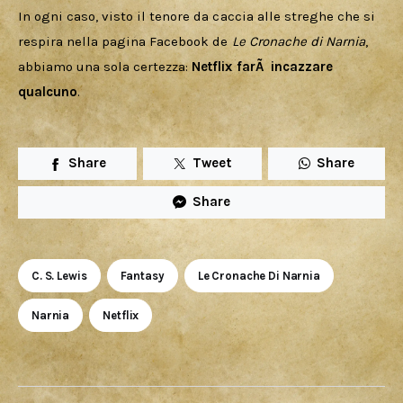
In ogni caso, visto il tenore da caccia alle streghe che si 
respira nella pagina Facebook de 
Le Cronache di Narnia
, 
abbiamo una sola certezza: 
Netflix farÃ  incazzare 
qualcuno
.
Share
Tweet
Share
Share
C. S. Lewis
Fantasy
Le Cronache Di Narnia
Narnia
Netflix