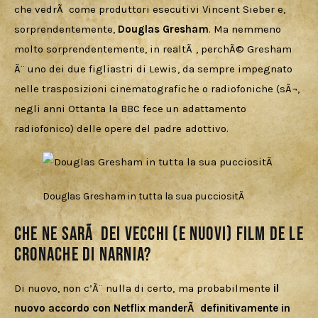
che vedrÃ  come produttori esecutivi Vincent Sieber e, 
sorprendentemente, 
Douglas Gresham
. Ma nemmeno 
molto sorprendentemente, in realtÃ , perchÃ© Gresham 
Ã¨ uno dei due figliastri di Lewis, da sempre impegnato 
nelle trasposizioni cinematografiche o radiofoniche (sÃ¬, 
negli anni Ottanta la BBC fece un adattamento 
radiofonico) delle opere del padre adottivo.
Douglas Gresham in tutta la sua pucciositÃ
Che ne sarÃ dei vecchi (e nuovi) film de Le
Cronache di Narnia?
Di nuovo, non c’Ã¨ nulla di certo, ma probabilmente 
il 
nuovo accordo con Netflix manderÃ  definitivamente in 